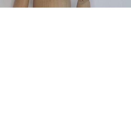
Közösségi média jelenlét
KÖZÖSSÉGI
MÉDIA